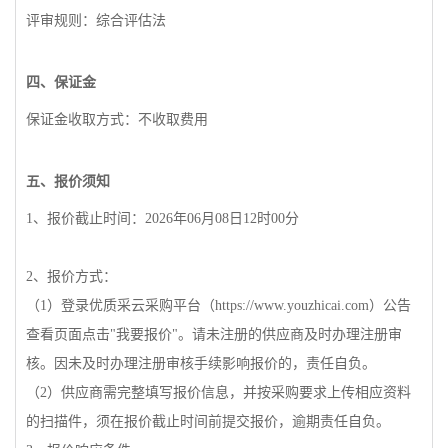
评审规则
：
综
合
评
估法
四、保
证
金
保
证
金收取方式：不收取
费
用
五、
报
价
须
知
1
、
报
价截止
时间
：
2026
年
06
月
08
日
12
时
00
分
2
、
报
价方式：
（
1
）登
录优质
采云采
购
平台（
https://www.youzhicai.com
）公告
查
看
页
面点
击
"
我要
报
价
"
。
请
未注册的供
应
商及
时办
理注册
审
核。因未及
时办
理注册
审
核手
续
影响
报
价的，
责
任自
负
。
（
2
）供
应
商需完整填写
报
价信息，并按采
购
要求上
传
相
应资
料
的
扫
描件，
须
在
报
价截止
时间
前提交
报
价，逾期
责
任自
负
。