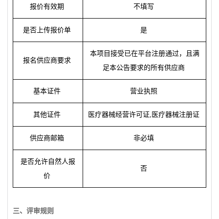
报
价有效期
不填写
是否上
传报
价
单
是
本
项
目接受已在平台注册通
过
，且
满
报
名供
应
商要求
足本公告要求的所有供
应
商
基本
证
件
营业执
照
其他
证
件
医
疗
器械
经营许
可
证
,
医
疗
器械注册
证
供
应
商
邮
箱
非必填
是否允
许
自然人
报
否
价
三、
评审规则