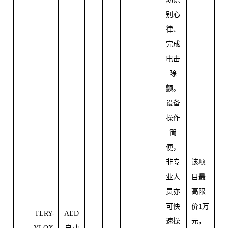
别
心
律、
完成
电击
除
颤
。
设备
操作
简
便，
非
专
该项
业
人
目最
员
亦
高限
可快
价
1
万
TLRY-
AED
速操
元，