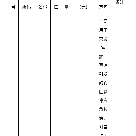
备
注
号
编码
名称
位
量
(
元
)
方向
主要
用于
突
发
室
颤
、
室速
引
发
的心
脏骤
停
应
急救
治，
可自
动识