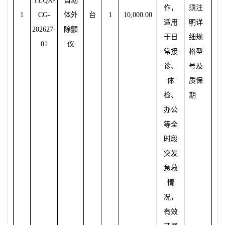
YLQX-
自
动
作，
须
注
1
CG-
体外
台
1
10,000.00
适用
明
详
202627-
除
颤
于日
细规
01
仪
常接
格型
诊
、
号及
体
质
保
检
、
期
办
公
等全
时
段
突
发
急救
情
况，
有效