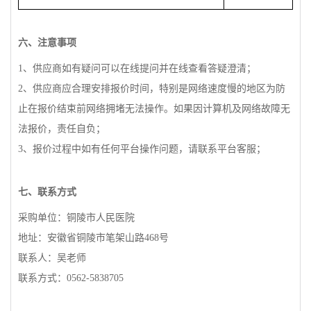
六、注意事
项
1
、供
应
商如有疑
问
可以在
线
提
问
并在
线查
看答疑澄清；
2
、供
应
商
应
合理安排
报
价
时间
，特
别
是网
络
速度慢的地区
为
防
止在
报
价
结
束前网
络拥
堵无法操作。如果因
计
算机及网
络
故障无
法
报
价，
责
任自
负
；
3
、
报
价
过
程中如有任何平台操作
问题
，
请联
系平台客服；
七、
联
系方式
采
购单
位：
铜
陵市人民医院
地址：安徽省
铜
陵市笔架山路
468
号
联
系人：吴老
师
联
系方式：
0562-5838705