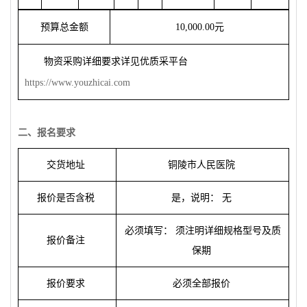
预
算
总
金
额
10,000.00
元
物
资
采
购详细
要求
详见优质采平台
https://www.youzhicai.com
二、
报
名要求
交
货
地址
铜
陵市人民医院
报
价是否含税
是，
说
明：
无
必
须
填写：
须
注明
详细规
格型号及
质
报
价
备
注
保期
报
价要求
必
须
全部
报
价