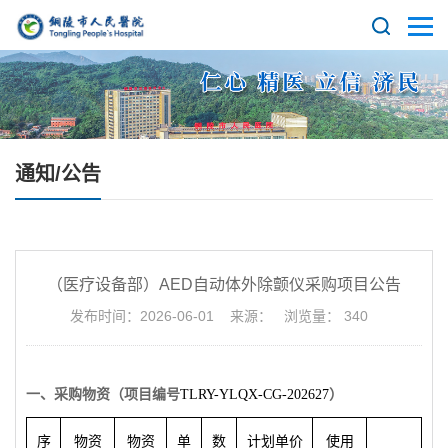
通知/公告
（医疗设备部）AED自动体外除颤仪采购项目公告
发布时间：2026-06-01 来源： 浏览量：
340
一、采
购
物
资
（
项目编号
TLRY-YLQX-CG-202627
）
序
物
资
物
资
单
数
计
划
单
价
使用