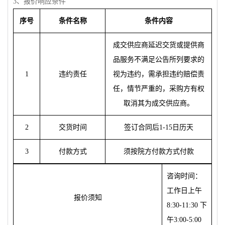
3
、
报
价响
应
条件
序号
条件名称
条件内容
成交供
应
商延
迟
交
货
或提供商
品服
务
不
满
足公告所列要求的
1
违约责
任
视为违约
，需承担
违约赔偿责
任，情
节严
重的，采
购
方有
权
取消其
为
成交供
应
商。
2
交
货时间
签订
合同后
1-15
日
历
天
3
付款方式
须
按院方付款方式付款
咨
询时间
：
工作日上午
报
价
须
知
8:30-11:30
下
午
3:00-5:00