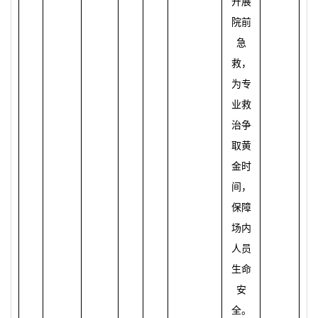
开展
院前
急
救，
为专
业
救
治争
取黄
金
时
间
，
保障
场
内
人
员
生命
安
全。