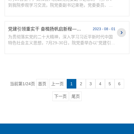
到我院参观学习交流，院党委副书记束艳，党委委员、副
院长童庆平和相关对接科室负责人热情接待了来访同仁。
束艳对...
党建引领重实干 奋楫扬帆启新程——医院组织开展党组织书记党性教育实践教学活...
2023 - 08 - 01
为贯彻落实党的二十大精神，深入学习习近平新时代中国
特色社会主义思想，7月29-30日，院党委举办以“党建引领
重实干 奋楫扬帆启新程”为主题的党组织书记党性教育...
当前第1/24页
首页
上一页
1
2
3
4
5
6
下一页
尾页