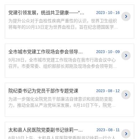
得与...
党建引领发展，统战共卫健康——“拴不住、动起来”世界血栓日义诊活动
2023 - 10 - 16
为提升公众对于血栓性疾病严重性的认识，世界卫生组织
将每年的10月13日定为世界血栓日，旨在纪念德国医学家
Rudolf Virchow在血栓领域的贡献，以呼吁全球团结起
来，共...
全市城市党建工作现场会参会领导来我院观摩指导党建工作
2023 - 10 - 09
9月28日，全市城市党建工作现场会在我市行政会议中心
召开。市委常委、组织部部长郑刚及现场会参会领导到我
院观摩指导党建工作。市直机关工委书记赵开荣，市委组
织部副...
院纪委书记为党员干部作专题党课
2023 - 08 - 12
为进一步强化全院党员干部廉洁自律意识和拒腐防变能
力，推动全面从严治党纵深发展，8月10日下午，院党委
委员、纪委书记吴竹林在院会议礼堂作《坚定不移推进全
面从严治...
太和县人民医院党委副书记徐莉一行来我院参观交流
2023 - 08 - 11
8月10日上午，太和县人民医院党委副书记徐莉一行六人