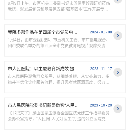
9月9日上午，市直机关工委副书记宋盟俊率领调研组莅临
我院，就发展党员和基层党支部“强基固本”工作开展专题
调研。工委组织部部长崇晓峰，市卫健委党组成员、副主
任罗军...
我院多部作品在第四届全市党员电视教育电视片观摩交流活动中获奖
2024 - 01 - 08
1月4日，由市委组织部、市直机关工委、市广播电视台、
团市委联合举办的第四届全市党员教育电视片观摩交流活
动在市政服务中心举办。我院电视教育片《“医”路向前》
《以生命...
市人民医院：以主题教育新成效 提升群众就医满意度
2023 - 11 - 17
市人民医院聚焦群众所需，从细处着眼、从实处着力，多
措并举优化诊疗服务流程，提升患者就医满意度，努力把
主题教育成果转化为除痛点、解民忧、办实事的真招实
招。在市人...
市人民医院党委书记戴晏做客“人民网 ”公立医院党建栏目《书记来了》
2023 - 10 - 20
《书记来了》是由国家卫健委全国医院党建工作指导委员
会办公室指导，“人民网·人民好医生”打造的公立医院党建
栏目，邀请全国公立三甲医院党委书记做客，畅谈党建心