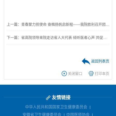
上一篇：青春聚力担使命 奋楫扬帆启新程——我院胜利召开团员大会
下一篇：省高院领导来院走访省人大代表 倾听医者心声 共促司法公正
返回列表页
关闭窗口
打印本页
友情链接
中华人民共和国国家卫生健康委员会
|
安徽省卫生健康委员会
中国医师协会
|
|