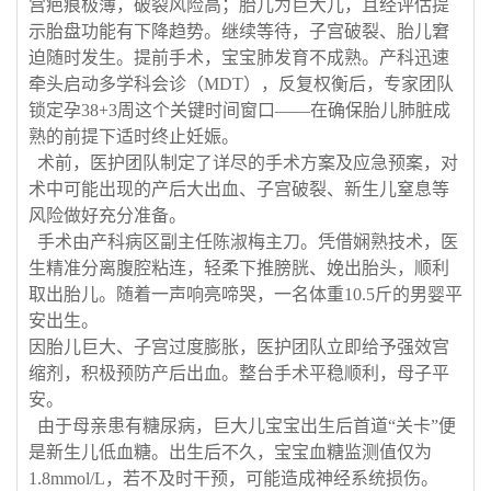
宫疤痕极薄
，破裂风险高；胎儿为
巨大儿
，且经评估提
示胎盘功能有下降趋势。
继续等待，
子宫破裂、胎儿窘
迫随时发生
。
提前手术
，
宝宝肺发育不成熟
。
产科迅速
牵头启动多学科会诊（
MDT），反复权衡后，专家团队
锁定孕38+3周这个关键时间窗口——
在确保胎儿肺脏成
熟的前提下适时终止妊娠
。
术前，医护团队制定了详尽的手术方案及应急预案，对
术中可能出现的产后大出血、子宫破裂、新生儿窒息等
风险做好充分准备。
手术由产科病区副主任陈淑梅主刀。凭借娴熟技术，医
生精准分离腹腔粘连，轻柔下推膀胱、娩出胎头，顺利
取出胎儿。随着一声响亮啼哭，一名体重
10.5斤的男婴平
安出生。
因胎儿巨大、子宫过度膨胀，医护团队立即给予强效宫
缩剂，积极预防产后出血。
整台手术平稳顺利，母子平
安
。
由于母亲患有糖尿病，巨大儿宝宝出生后首道
“关卡”便
是新生儿低血糖。出生后不久，宝宝血糖监测值仅为
1.8mmol/L
，若不及时干预，可能造成神经系统损伤。