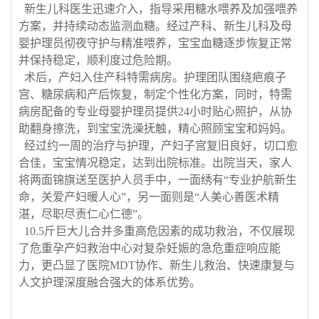
新生儿科医生迅速介入，指导采用糖水喂养及加强喂养
方案，并持续动态监测血糖。经过产科、新生儿科及母
婴护理员彻夜守护与精准喂养，宝宝血糖逐步恢复正常
并保持稳定，顺利度过危险期。
术后，产妇入住产科特需病房。护理团队围绕疤痕子
宫、糖尿病和产后恢复，制定个性化方案
，
同时，特需
病房配备的专业母婴护理员提供
24小时贴心照护，从协
助翻身擦洗，到宝宝洗澡抚触，精心照顾宝宝和妈妈。
经过约一周的治疗与护理，产妇子宫复旧良好，切口愈
合佳，宝宝情况稳定，达到出院标准。出院当天，家人
将两面锦旗送至医护人员手中，一面绣有
“专业护航新生
命，关爱产妇暖人心”，另一面则是“人美心善医术精
湛，尽职尽责仁心仁德”。
10.5斤巨大儿合并多重高危因素的成功救治，不仅展现
了危重孕产妇救治中心对复杂妊娠的急危重症响应能
力，更凸显了医院MDT协作、新生儿救治、快速康复与
人文护理深度融合强大的体系优势。