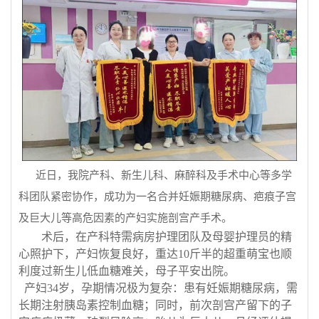
近日，我院产科、新生儿科、麻醉科及手术中心等多学
科团队紧密协作，成功为一名合并妊娠期糖尿病、疤痕子宫
及巨大儿等高危因素的产妇实施剖宫产手术。
术后，在产科特需病房护理团队及母婴护理员的精
心照护下，产妇恢复良好，重达
10斤半的超重萌宝
也顺
利度过新生儿低血糖难关，母子平安出院。
产妇
34岁，孕期情况极为复杂：患有
妊娠期糖尿病
，需
长期注射胰岛素控制血糖；同时，前次剖宫产留下的
子